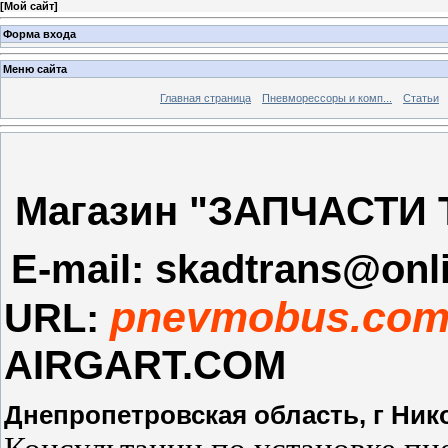
[
Мой сайт
]
Форма входа
Меню сайта
Главная страница
Пневморессоры и комп...
Статьи
Магазин "ЗАПЧАСТИ T
E-mail: skadtrans@onl
pnevmobus.com
URL:
AIRGART.COM
Днепропетровская область, г Нико